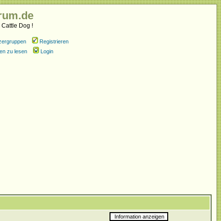
rum.de
 Cattle Dog !
zergruppen
Registrieren
en zu lesen
Login