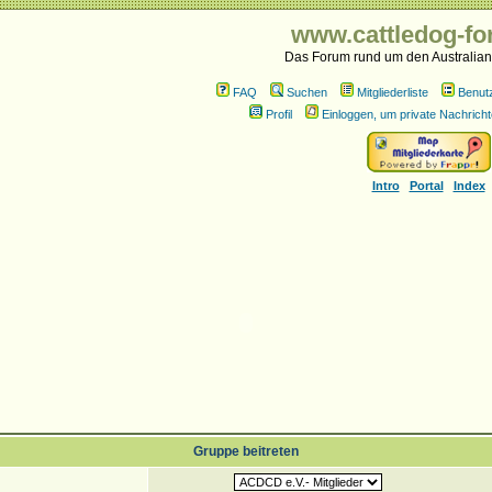
www.cattledog-fo
Das Forum rund um den Australian
FAQ
Suchen
Mitgliederliste
Benut
Profil
Einloggen, um private Nachricht
Intro
Portal
Index
Gruppe beitreten