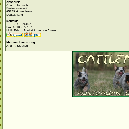
Anschrift:
A. u. P. Kreusch
Birsteinstrasse 6
65795 Hattersheim
Deutschland
Kontakt:
Tel: o619o- 74457
Fax: 06190- 74457
Mail / Private Nachricht an den Admin:
Idee und Umsetzung:
A. u. P. Kreusch