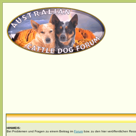
HINWEIS:
Bei Problemen und Fragen zu einem Beitrag im
Forum
bzw. zu den hier veröffentlichen Res