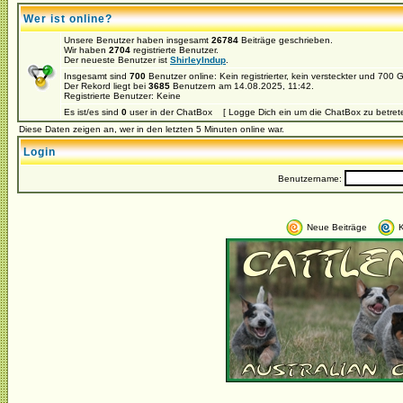
Wer ist online?
Unsere Benutzer haben insgesamt
26784
Beiträge geschrieben.
Wir haben
2704
registrierte Benutzer.
Der neueste Benutzer ist
ShirleyIndup
.
Insgesamt sind
700
Benutzer online: Kein registrierter, kein versteckter und 700
Der Rekord liegt bei
3685
Benutzern am 14.08.2025, 11:42.
Registrierte Benutzer: Keine
Es ist/es sind
0
user in der ChatBox [ Logge Dich ein um die ChatBox zu betret
Diese Daten zeigen an, wer in den letzten 5 Minuten online war.
Login
Benutzername:
Neue Beiträge
K