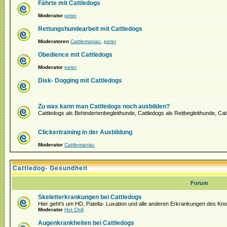
Fährte mit Cattledogs
Moderator
peter
Rettungshundearbeit mit Cattledogs
Moderatoren
Cattlemaniac
,
peter
Obedience mit Cattledogs
Moderator
peter
Disk- Dogging mit Cattledogs
Zu was kann man Cattledogs noch ausbilden?
Cattledogs als Behindertenbegleithunde, Cattledogs als Reitbegleithunde, Ca
Clickertraining in der Ausbildung
Moderator
Cattlemaniac
Cattledog- Gesundheit
Forum
Skeletterkrankungen bei Cattledogs
Hier geht's um HD, Patella- Luxation und alle anderen Erkrankungen des K
Moderator
Hot Chili
Augenkrankheiten bei Cattledogs