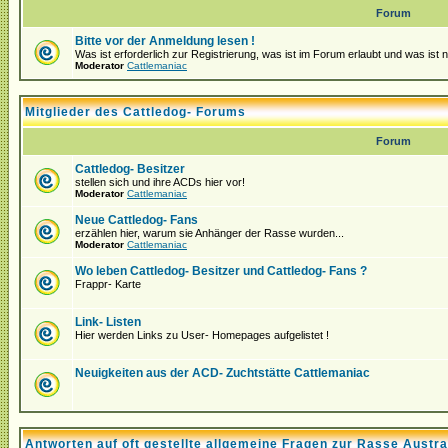
Forum
Bitte vor der Anmeldung lesen !
Was ist erforderlich zur Registrierung, was ist im Forum erlaubt und was ist 
Moderator
Cattlemaniac
Mitglieder des Cattledog- Forums
Forum
Cattledog- Besitzer
stellen sich und ihre ACDs hier vor!
Moderator
Cattlemaniac
Neue Cattledog- Fans
erzählen hier, warum sie Anhänger der Rasse wurden...
Moderator
Cattlemaniac
Wo leben Cattledog- Besitzer und Cattledog- Fans ?
Frappr- Karte
Link- Listen
Hier werden Links zu User- Homepages aufgelistet !
Neuigkeiten aus der ACD- Zuchtstätte Cattlemaniac
Antworten auf oft gestellte allgemeine Fragen zur Rasse Austra