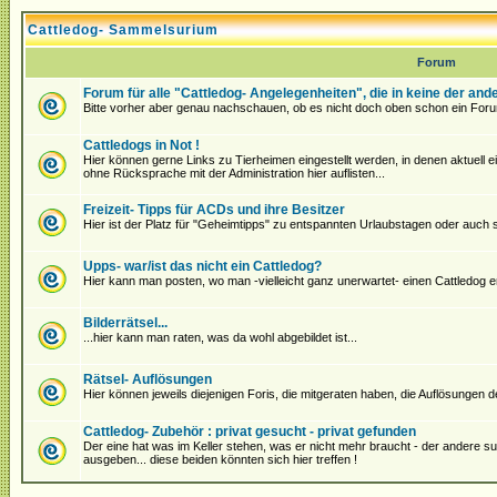
Cattledog- Sammelsurium
Forum
Forum für alle "Cattledog- Angelegenheiten", die in keine der an
Bitte vorher aber genau nachschauen, ob es nicht doch oben schon ein Foru
Cattledogs in Not !
Hier können gerne Links zu Tierheimen eingestellt werden, in denen aktuell ein 
ohne Rücksprache mit der Administration hier auflisten...
Freizeit- Tipps für ACDs und ihre Besitzer
Hier ist der Platz für "Geheimtipps" zu entspannten Urlaubstagen oder auch
Upps- war/ist das nicht ein Cattledog?
Hier kann man posten, wo man -vielleicht ganz unerwartet- einen Cattledog en
Bilderrätsel...
...hier kann man raten, was da wohl abgebildet ist...
Rätsel- Auflösungen
Hier können jeweils diejenigen Foris, die mitgeraten haben, die Auflösungen 
Cattledog- Zubehör : privat gesucht - privat gefunden
Der eine hat was im Keller stehen, was er nicht mehr braucht - der andere s
ausgeben... diese beiden könnten sich hier treffen !