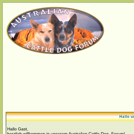
Hallo u
Hallo Gast,
herzlich willkommen in unserem Australian Cattle Dog- Forum!