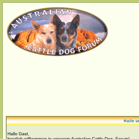
Hallo u
Hallo Gast,
herzlich willkommen in unserem Australian Cattle Dog- Forum!