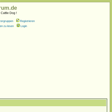
rum.de
 Cattle Dog !
zergruppen
Registrieren
en zu lesen
Login