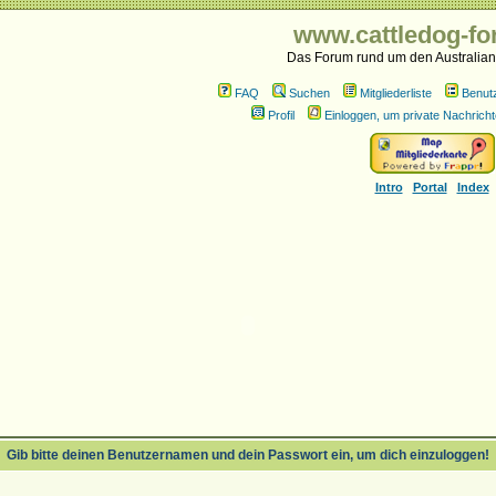
www.cattledog-fo
Das Forum rund um den Australian
FAQ
Suchen
Mitgliederliste
Benut
Profil
Einloggen, um private Nachricht
Intro
Portal
Index
Gib bitte deinen Benutzernamen und dein Passwort ein, um dich einzuloggen!