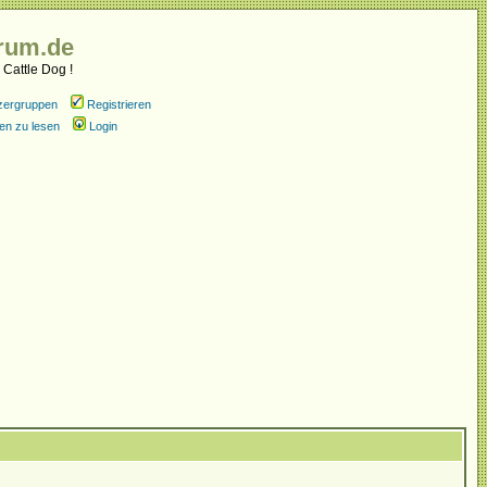
rum.de
 Cattle Dog !
zergruppen
Registrieren
en zu lesen
Login