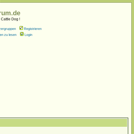
rum.de
 Cattle Dog !
zergruppen
Registrieren
en zu lesen
Login