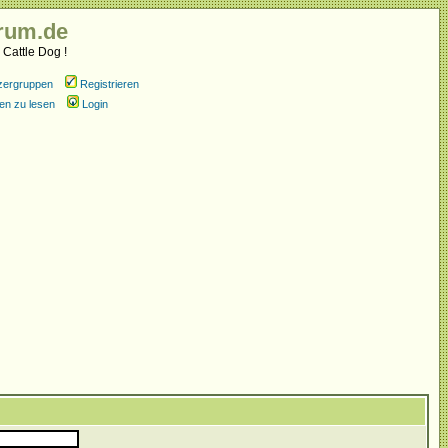
rum.de
 Cattle Dog !
zergruppen
Registrieren
en zu lesen
Login